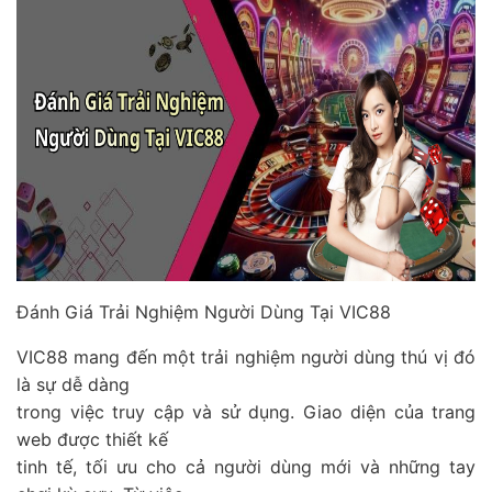
Đánh Giá Trải Nghiệm Người Dùng Tại VIC88
VIC88 mang đến một trải nghiệm người dùng thú vị đó
là sự dễ dàng
trong việc truy cập và sử dụng. Giao diện của trang
web được thiết kế
tinh tế, tối ưu cho cả người dùng mới và những tay