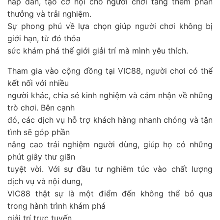
hấp dẫn, tạo cơ hội cho người chơi tăng thêm phần
thưởng và trải nghiệm.
Sự phong phú về lựa chọn giúp người chơi không bị
giới hạn, từ đó thỏa
sức khám phá thế giới giải trí mà mình yêu thích.
Tham gia vào cộng đồng tại VIC88, người chơi có thể
kết nối với nhiều
người khác, chia sẻ kinh nghiệm và cảm nhận về những
trò chơi. Bên cạnh
đó, các dịch vụ hỗ trợ khách hàng nhanh chóng và tận
tình sẽ góp phần
nâng cao trải nghiệm người dùng, giúp họ có những
phút giây thư giãn
tuyệt vời. Với sự đầu tư nghiêm túc vào chất lượng
dịch vụ và nội dung,
VIC88 thật sự là một điểm đến không thể bỏ qua
trong hành trình khám phá
giải trí trực tuyến.