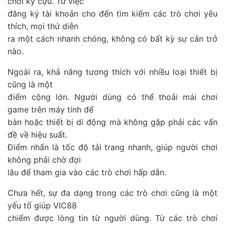
chơi kỳ cựu. Từ việc
đăng ký tài khoản cho đến tìm kiếm các trò chơi yêu
thích, mọi thứ diễn
ra một cách nhanh chóng, không có bất kỳ sự cản trở
nào.
Ngoài ra, khả năng tương thích với nhiều loại thiết bị
cũng là một
điểm cộng lớn. Người dùng có thể thoải mái chơi
game trên máy tính để
bàn hoặc thiết bị di động mà không gặp phải các vấn
đề về hiệu suất.
Điểm nhấn là tốc độ tải trang nhanh, giúp người chơi
không phải chờ đợi
lâu để tham gia vào các trò chơi hấp dẫn.
Chưa hết, sự đa dạng trong các trò chơi cũng là một
yếu tố giúp VIC88
chiếm được lòng tin từ người dùng. Từ các trò chơi