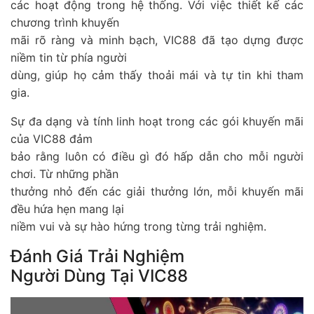
các hoạt động trong hệ thống. Với việc thiết kế các
chương trình khuyến
mãi rõ ràng và minh bạch, VIC88 đã tạo dựng được
niềm tin từ phía người
dùng, giúp họ cảm thấy thoải mái và tự tin khi tham
gia.
Sự đa dạng và tính linh hoạt trong các gói khuyến mãi
của VIC88 đảm
bảo rằng luôn có điều gì đó hấp dẫn cho mỗi người
chơi. Từ những phần
thưởng nhỏ đến các giải thưởng lớn, mỗi khuyến mãi
đều hứa hẹn mang lại
niềm vui và sự hào hứng trong từng trải nghiệm.
Đánh Giá Trải Nghiệm
Người Dùng Tại VIC88