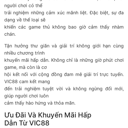
người chơi có thể
trải nghiệm những cảm xúc mãnh liệt. Đặc biệt, sự đa
dạng về thể loại sẽ
khiến các game thủ không bao giờ cảm thấy nhàm
chán.
Tận hưởng thư giãn và giải trí không giới hạn cùng
nhiều chương trình
khuyến mãi hấp dẫn. Không chỉ là những giờ phút chơi
game, mà còn là cơ
hội kết nối với cộng đồng đam mê giải trí trực tuyến.
VIC88 cam kết mang
đến trải nghiệm tuyệt vời và không ngừng đổi mới,
giúp người chơi luôn
cảm thấy hào hứng và thỏa mãn.
Ưu Đãi Và Khuyến Mãi Hấp
Dẫn Từ VIC88