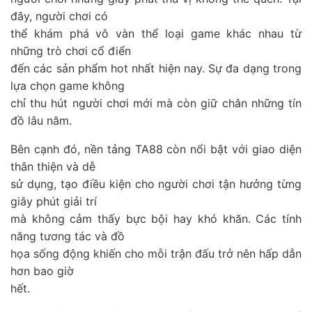
đây, người chơi có
thể khám phá vô vàn thể loại game khác nhau từ
những trò chơi cổ điển
đến các sản phẩm hot nhất hiện nay. Sự đa dạng trong
lựa chọn game không
chỉ thu hút người chơi mới mà còn giữ chân những tín
đồ lâu năm.
Bên cạnh đó, nền tảng TA88 còn nổi bật với giao diện
thân thiện và dễ
sử dụng, tạo điều kiện cho người chơi tận hưởng từng
giây phút giải trí
mà không cảm thấy bực bội hay khó khăn. Các tính
năng tương tác và đồ
họa sống động khiến cho mỗi trận đấu trở nên hấp dẫn
hơn bao giờ
hết.