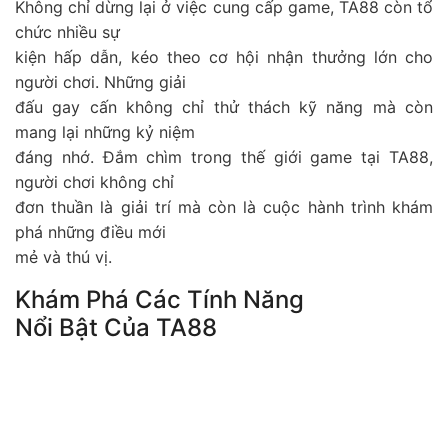
Không chỉ dừng lại ở việc cung cấp game, TA88 còn tổ
chức nhiều sự
kiện hấp dẫn, kéo theo cơ hội nhận thưởng lớn cho
người chơi. Những giải
đấu gay cấn không chỉ thử thách kỹ năng mà còn
mang lại những kỷ niệm
đáng nhớ. Đắm chìm trong thế giới game tại TA88,
người chơi không chỉ
đơn thuần là giải trí mà còn là cuộc hành trình khám
phá những điều mới
mẻ và thú vị.
Khám Phá Các Tính Năng
Nổi Bật Của TA88