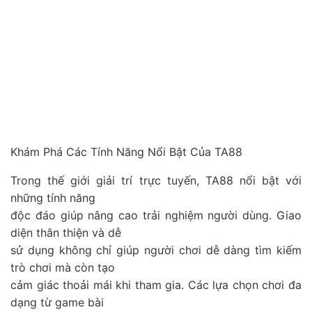
Khám Phá Các Tính Năng Nổi Bật Của TA88
Trong thế giới giải trí trực tuyến, TA88 nổi bật với
những tính năng
độc đáo giúp nâng cao trải nghiệm người dùng. Giao
diện thân thiện và dễ
sử dụng không chỉ giúp người chơi dễ dàng tìm kiếm
trò chơi mà còn tạo
cảm giác thoải mái khi tham gia. Các lựa chọn chơi đa
dạng từ game bài