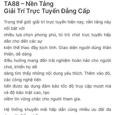
TA88 – Nền Tảng
Giải Trí Trực Tuyến Đẳng Cấp
Trong thế giới giải trí trực tuyến hiện nay, nền tảng này
nổi bật với
nhiều lựa chọn phong phú, từ trò chơi trực tuyến hấp
dẫn cho đến các sự
kiện thể thao đầy kịch tính. Giao diện người dùng thân
thiện, dễ dàng
điều hướng mang đến trải nghiệm hoàn hảo cho người
chơi, khiến họ dễ
dàng tìm thấy những nội dung yêu thích. Thêm vào đó,
các công nghệ tiên
tiến được áp dụng đảm bảo tốc độ truy cập mượt mà
và độ bảo mật cao, tạo
niềm tin vững chắc cho người tham gia.
Hệ thống khuyến mãi hấp dẫn cùng nhiều ưu đãi đa