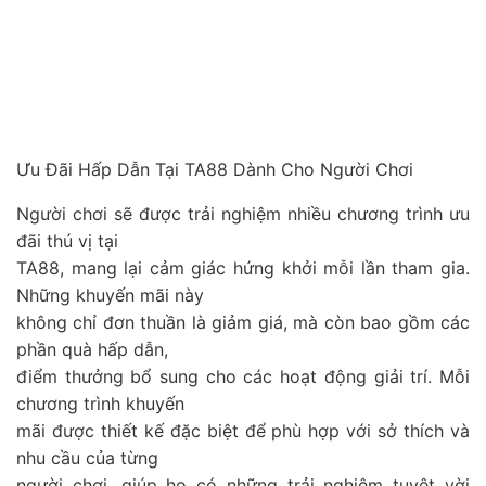
Ưu Đãi Hấp Dẫn Tại TA88 Dành Cho Người Chơi
Người chơi sẽ được trải nghiệm nhiều chương trình ưu
đãi thú vị tại
TA88, mang lại cảm giác hứng khởi mỗi lần tham gia.
Những khuyến mãi này
không chỉ đơn thuần là giảm giá, mà còn bao gồm các
phần quà hấp dẫn,
điểm thưởng bổ sung cho các hoạt động giải trí. Mỗi
chương trình khuyến
mãi được thiết kế đặc biệt để phù hợp với sở thích và
nhu cầu của từng
người chơi, giúp họ có những trải nghiệm tuyệt vời