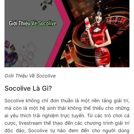
Giới Thiệu Về Socolive
Socolive Là Gì?
Socolive không chỉ đơn thuần là một nền tảng giải trí,
mà còn là một hệ sinh thái không thể thiếu cho những
ai yêu thích trải nghiệm trực tuyến. Từ các trò chơi cá
cược, livestream thể thao đến các chương trình giải trí
độc đáo, Socolive tự hào đem đến cho người dùng