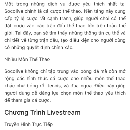
Một trong những dịch vụ được yêu thích nhất tại
Socolive chính là cá cược thể thao. Nền tảng này cung
cấp tỷ lệ cược rất cạnh tranh, giúp người chơi có thể
đặt cược vào các trận đấu thể thao lớn trên toàn thế
giới. Tại đây, bạn sẽ tìm thấy những thông tin cụ thể và
chi tiết về từng trận đấu, tạo điều kiện cho người dùng
có những quyết định chính xác.
Nhiều Môn Thể Thao
Socolive không chỉ tập trung vào bóng đá mà còn mở
rộng các hình thức cá cược cho nhiều môn thể thao
khác như bóng rổ, tennis, và đua ngựa. Điều này giúp
người dùng dễ dàng lựa chọn môn thể thao yêu thích
để tham gia cá cược.
Chương Trình Livestream
Truyền Hình Trực Tiếp