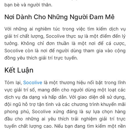
bạn bè và người thân.
Nơi Dành Cho Những Người Đam Mê
Với những ai nghiêm túc trong việc tìm kiếm dịch vụ
giải trí chất lượng, Socolive thực sự là một điểm đến lý
tưởng. Không chỉ đơn thuần là một nơi để cá cược,
Socolive còn là nơi để người dùng tham gia vào cộng
đồng yêu thích giải trí trực tuyến.
Kết Luận
Tóm lại,
Socolive
là một thương hiệu nổi bật trong lĩnh
vực giải trí số, mang đến cho người dùng một loạt các
dịch vụ đa dạng và hấp dẫn. Với giao diện dễ sử dụng,
đội ngũ hỗ trợ tận tình và các chương trình khuyến mãi
phong phú, Socolive xứng đáng là sự lựa chọn hàng
đầu cho những ai yêu thích trải nghiệm giải trí trực
tuyến chất lượng cao. Nếu bạn đang tìm kiếm một nền