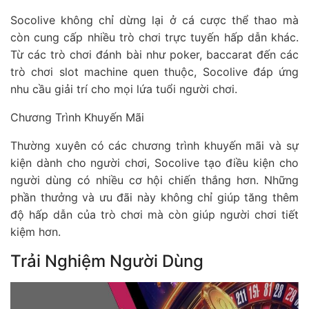
Socolive không chỉ dừng lại ở cá cược thể thao mà
còn cung cấp nhiều trò chơi trực tuyến hấp dẫn khác.
Từ các trò chơi đánh bài như poker, baccarat đến các
trò chơi slot machine quen thuộc, Socolive đáp ứng
nhu cầu giải trí cho mọi lứa tuổi người chơi.
Chương Trình Khuyến Mãi
Thường xuyên có các chương trình khuyến mãi và sự
kiện dành cho người chơi, Socolive tạo điều kiện cho
người dùng có nhiều cơ hội chiến thắng hơn. Những
phần thưởng và ưu đãi này không chỉ giúp tăng thêm
độ hấp dẫn của trò chơi mà còn giúp người chơi tiết
kiệm hơn.
Trải Nghiệm Người Dùng