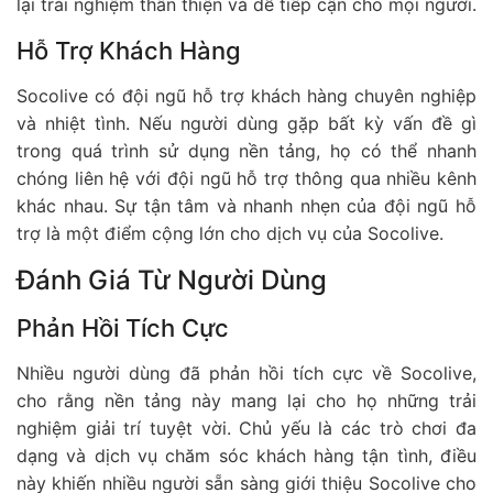
lại trải nghiệm thân thiện và dễ tiếp cận cho mọi người.
Hỗ Trợ Khách Hàng
Socolive có đội ngũ hỗ trợ khách hàng chuyên nghiệp
và nhiệt tình. Nếu người dùng gặp bất kỳ vấn đề gì
trong quá trình sử dụng nền tảng, họ có thể nhanh
chóng liên hệ với đội ngũ hỗ trợ thông qua nhiều kênh
khác nhau. Sự tận tâm và nhanh nhẹn của đội ngũ hỗ
trợ là một điểm cộng lớn cho dịch vụ của Socolive.
Đánh Giá Từ Người Dùng
Phản Hồi Tích Cực
Nhiều người dùng đã phản hồi tích cực về Socolive,
cho rằng nền tảng này mang lại cho họ những trải
nghiệm giải trí tuyệt vời. Chủ yếu là các trò chơi đa
dạng và dịch vụ chăm sóc khách hàng tận tình, điều
này khiến nhiều người sẵn sàng giới thiệu Socolive cho