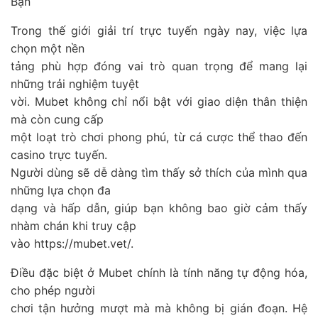
Bạn
Trong thế giới giải trí trực tuyến ngày nay, việc lựa
chọn một nền
tảng phù hợp đóng vai trò quan trọng để mang lại
những trải nghiệm tuyệt
vời. Mubet không chỉ nổi bật với giao diện thân thiện
mà còn cung cấp
một loạt trò chơi phong phú, từ cá cược thể thao đến
casino trực tuyến.
Người dùng sẽ dễ dàng tìm thấy sở thích của mình qua
những lựa chọn đa
dạng và hấp dẫn, giúp bạn không bao giờ cảm thấy
nhàm chán khi truy cập
vào https://mubet.vet/.
Điều đặc biệt ở Mubet chính là tính năng tự động hóa,
cho phép người
chơi tận hưởng mượt mà mà không bị gián đoạn. Hệ