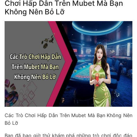
Chơi Hấp Dẫn Trên Mubet Mà Bạn
Không Nên Bỏ Lỡ
Các Trò Chơi Hấp Dẫn Trên Mubet Mà Bạn Không Nên
Bỏ Lỡ
Bạn đã bao giờ thử khám phá những trò chơi độc đáo