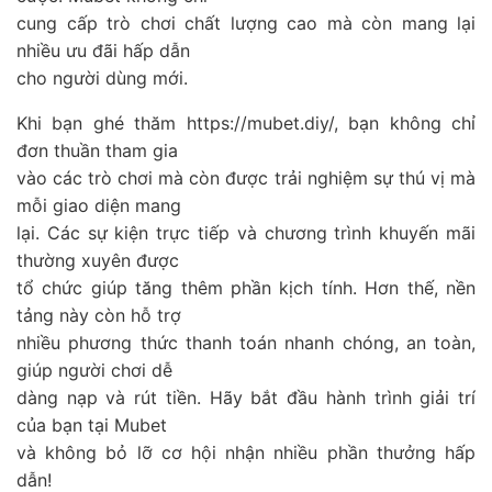
cung cấp trò chơi chất lượng cao mà còn mang lại
nhiều ưu đãi hấp dẫn
cho người dùng mới.
Khi bạn ghé thăm https://mubet.diy/, bạn không chỉ
đơn thuần tham gia
vào các trò chơi mà còn được trải nghiệm sự thú vị mà
mỗi giao diện mang
lại. Các sự kiện trực tiếp và chương trình khuyến mãi
thường xuyên được
tổ chức giúp tăng thêm phần kịch tính. Hơn thế, nền
tảng này còn hỗ trợ
nhiều phương thức thanh toán nhanh chóng, an toàn,
giúp người chơi dễ
dàng nạp và rút tiền. Hãy bắt đầu hành trình giải trí
của bạn tại Mubet
và không bỏ lỡ cơ hội nhận nhiều phần thưởng hấp
dẫn!