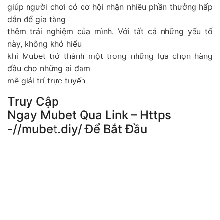
giúp người chơi có cơ hội nhận nhiều phần thưởng hấp
dẫn để gia tăng
thêm trải nghiệm của mình. Với tất cả những yếu tố
này, không khó hiểu
khi Mubet trở thành một trong những lựa chọn hàng
đầu cho những ai đam
mê giải trí trực tuyến.
Truy Cập
Ngay Mubet Qua Link – Https
-//mubet.diy/ Để Bắt Đầu