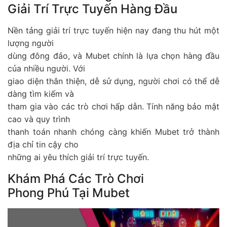
Giải Trí Trực Tuyến Hàng Đầu
Nền tảng giải trí trực tuyến hiện nay đang thu hút một
lượng người
dùng đông đảo, và Mubet chính là lựa chọn hàng đầu
của nhiều người. Với
giao diện thân thiện, dễ sử dụng, người chơi có thể dễ
dàng tìm kiếm và
tham gia vào các trò chơi hấp dẫn. Tính năng bảo mật
cao và quy trình
thanh toán nhanh chóng càng khiến Mubet trở thành
địa chỉ tin cậy cho
những ai yêu thích giải trí trực tuyến.
Khám Phá Các Trò Chơi
Phong Phú Tại Mubet