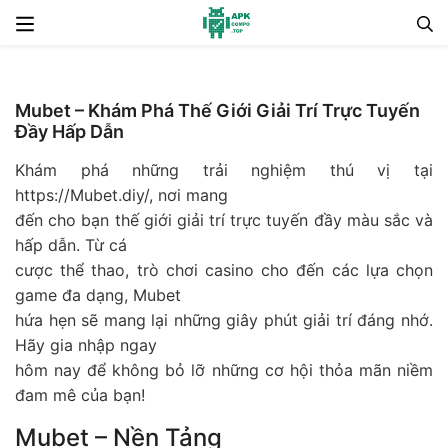
Chuyển đến nội dung
Mubet – Khám Phá Thế Giới Giải Trí Trực Tuyến
Đầy Hấp Dẫn
Khám phá những trải nghiệm thú vị tại
https://Mubet.diy/, nơi mang
đến cho bạn thế giới giải trí trực tuyến đầy màu sắc và
hấp dẫn. Từ cá
cược thể thao, trò chơi casino cho đến các lựa chọn
game đa dạng, Mubet
hứa hẹn sẽ mang lại những giây phút giải trí đáng nhớ.
Hãy gia nhập ngay
hôm nay để không bỏ lỡ những cơ hội thỏa mãn niềm
đam mê của bạn!
Mubet – Nền Tảng