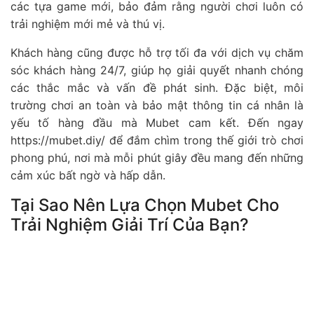
các tựa game mới, bảo đảm rằng người chơi luôn có
trải nghiệm mới mẻ và thú vị.
Khách hàng cũng được hỗ trợ tối đa với dịch vụ chăm
sóc khách hàng 24/7, giúp họ giải quyết nhanh chóng
các thắc mắc và vấn đề phát sinh. Đặc biệt, môi
trường chơi an toàn và bảo mật thông tin cá nhân là
yếu tố hàng đầu mà Mubet cam kết. Đến ngay
https://mubet.diy/ để đắm chìm trong thế giới trò chơi
phong phú, nơi mà mỗi phút giây đều mang đến những
cảm xúc bất ngờ và hấp dẫn.
Tại Sao Nên Lựa Chọn Mubet Cho
Trải Nghiệm Giải Trí Của Bạn?