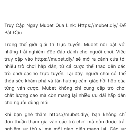
Truy Cập Ngay Mubet Qua Link: Https://mubet.diy/ Để
Bắt Đầu
Trong thế giới giải trí trực tuyến, Mubet nổi bật với
những trải nghiệm độc đáo dành cho người chơi. Việc
truy cập vào https://mubet.diy/ sẽ mở ra cánh cửa tới
nhiều trò chơi hấp dẫn, từ cá cược thể thao đến các
trò chơi casino trực tuyến. Tại đây, người chơi có thể
thỏa sức khám phá và tận hưởng cảm giác hồi hộp của
từng ván cược. Mubet không chỉ cung cấp trò chơi
chất lượng cao mà còn mang lại nhiều ưu đãi hấp dẫn
cho người dùng mới.
Khi bạn ghé thăm https://mubet.diy/, bạn không chỉ
đơn thuần tham gia vào các trò chơi mà còn được trải
nghiệm sự thú vị mà mỗi giao diện mang lại. Các sự