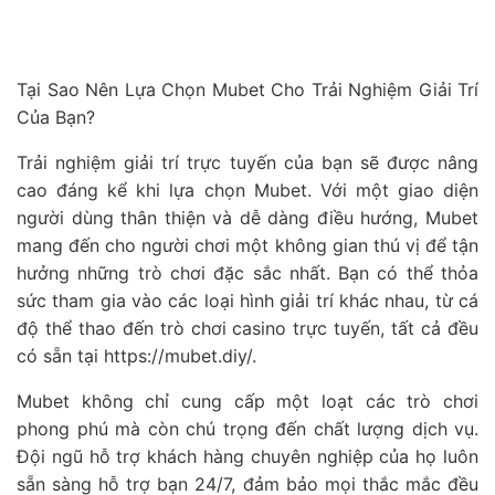
Tại Sao Nên Lựa Chọn Mubet Cho Trải Nghiệm Giải Trí
Của Bạn?
Trải nghiệm giải trí trực tuyến của bạn sẽ được nâng
cao đáng kể khi lựa chọn Mubet. Với một giao diện
người dùng thân thiện và dễ dàng điều hướng, Mubet
mang đến cho người chơi một không gian thú vị để tận
hưởng những trò chơi đặc sắc nhất. Bạn có thể thỏa
sức tham gia vào các loại hình giải trí khác nhau, từ cá
độ thể thao đến trò chơi casino trực tuyến, tất cả đều
có sẵn tại https://mubet.diy/.
Mubet không chỉ cung cấp một loạt các trò chơi
phong phú mà còn chú trọng đến chất lượng dịch vụ.
Đội ngũ hỗ trợ khách hàng chuyên nghiệp của họ luôn
sẵn sàng hỗ trợ bạn 24/7, đảm bảo mọi thắc mắc đều