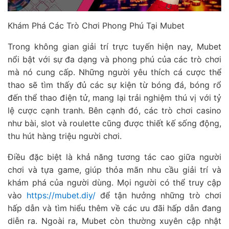
Khám Phá Các Trò Chơi Phong Phú Tại Mubet
Trong không gian giải trí trực tuyến hiện nay, Mubet
nổi bật với sự đa dạng và phong phú của các trò chơi
mà nó cung cấp. Những người yêu thích cá cược thể
thao sẽ tìm thấy đủ các sự kiện từ bóng đá, bóng rổ
đến thể thao điện tử, mang lại trải nghiệm thú vị với tỷ
lệ cược cạnh tranh. Bên cạnh đó, các trò chơi casino
như bài, slot và roulette cũng được thiết kế sống động,
thu hút hàng triệu người chơi.
Điều đặc biệt là khả năng tương tác cao giữa người
chơi và tựa game, giúp thỏa mãn nhu cầu giải trí và
khám phá của người dùng. Mọi người có thể truy cập
vào
https://mubet.diy/
để tận hưởng những trò chơi
hấp dẫn và tìm hiểu thêm về các ưu đãi hấp dẫn đang
diễn ra. Ngoài ra, Mubet còn thường xuyên cập nhật