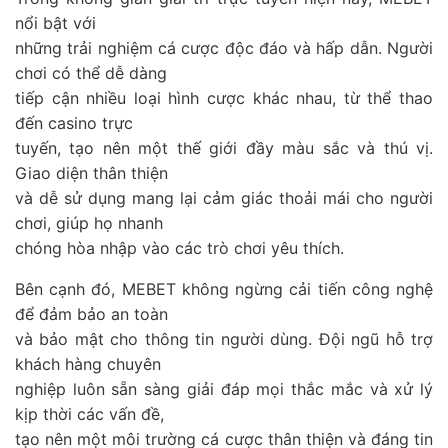
nổi bật với
những trải nghiệm cá cược độc đáo và hấp dẫn. Người
chơi có thể dễ dàng
tiếp cận nhiều loại hình cược khác nhau, từ thể thao
đến casino trực
tuyến, tạo nên một thế giới đầy màu sắc và thú vị.
Giao diện thân thiện
và dễ sử dụng mang lại cảm giác thoải mái cho người
chơi, giúp họ nhanh
chóng hòa nhập vào các trò chơi yêu thích.
Bên cạnh đó, MEBET không ngừng cải tiến công nghệ
để đảm bảo an toàn
và bảo mật cho thông tin người dùng. Đội ngũ hỗ trợ
khách hàng chuyên
nghiệp luôn sẵn sàng giải đáp mọi thắc mắc và xử lý
kịp thời các vấn đề,
tạo nên một môi trường cá cược thân thiện và đáng tin