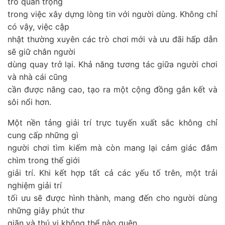
trò quan trọng
trong việc xây dựng lòng tin với người dùng. Không chỉ
có vậy, việc cập
nhật thường xuyên các trò chơi mới và ưu đãi hấp dẫn
sẽ giữ chân người
dùng quay trở lại. Khả năng tương tác giữa người chơi
và nhà cái cũng
cần được nâng cao, tạo ra một cộng đồng gắn kết và
sôi nổi hơn.
Một nền tảng giải trí trực tuyến xuất sắc không chỉ
cung cấp những gì
người chơi tìm kiếm mà còn mang lại cảm giác đắm
chìm trong thế giới
giải trí. Khi kết hợp tất cả các yếu tố trên, một trải
nghiệm giải trí
tối ưu sẽ được hình thành, mang đến cho người dùng
những giây phút thư
giãn và thú vị không thể nào quên.