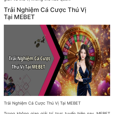
Trải Nghiệm Cá Cược Thú Vị
Tại MEBET
Trải Nghiệm Cá Cược Thú Vị Tại MEBET
Trong không gian giải trí trực tuyến hiện nay, MEBET