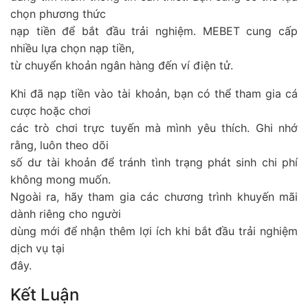
chọn phương thức
nạp tiền để bắt đầu trải nghiệm. MEBET cung cấp
nhiều lựa chọn nạp tiền,
từ chuyển khoản ngân hàng đến ví điện tử.
Khi đã nạp tiền vào tài khoản, bạn có thể tham gia cá
cược hoặc chơi
các trò chơi trực tuyến mà mình yêu thích. Ghi nhớ
rằng, luôn theo dõi
số dư tài khoản để tránh tình trạng phát sinh chi phí
không mong muốn.
Ngoài ra, hãy tham gia các chương trình khuyến mãi
dành riêng cho người
dùng mới để nhận thêm lợi ích khi bắt đầu trải nghiệm
dịch vụ tại
đây.
Kết Luận