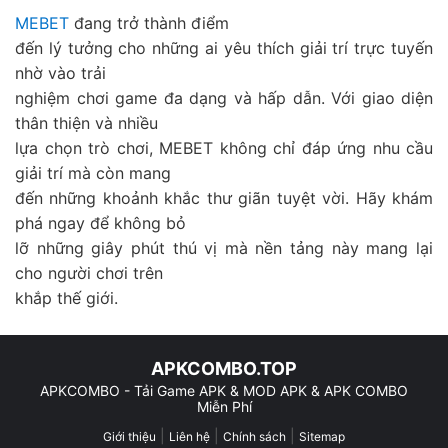
MEBET
đang trở thành điểm
đến lý tưởng cho những ai yêu thích giải trí trực tuyến
nhờ vào trải
nghiệm chơi game đa dạng và hấp dẫn. Với giao diện
thân thiện và nhiều
lựa chọn trò chơi, MEBET không chỉ đáp ứng nhu cầu
giải trí mà còn mang
đến những khoảnh khắc thư giãn tuyệt vời. Hãy khám
phá ngay để không bỏ
lỡ những giây phút thú vị mà nền tảng này mang lại
cho người chơi trên
khắp thế giới.
APKCOMBO.TOP
APKCOMBO - Tải Game APK & MOD APK & APK COMBO
Miễn Phí
|
|
|
Giới thiệu
Liên hệ
Chính sách
Sitemap