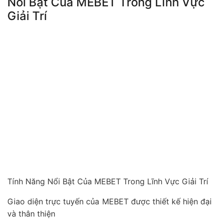
Nổi Bật Của MEBET Trong Lĩnh Vực
Giải Trí
Tính Năng Nổi Bật Của MEBET Trong Lĩnh Vực Giải Trí
Giao diện trực tuyến của MEBET được thiết kế hiện đại
và thân thiện