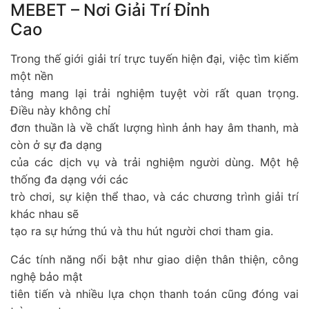
MEBET – Nơi Giải Trí Đỉnh
Cao
Trong thế giới giải trí trực tuyến hiện đại, việc tìm kiếm
một nền
tảng mang lại trải nghiệm tuyệt vời rất quan trọng.
Điều này không chỉ
đơn thuần là về chất lượng hình ảnh hay âm thanh, mà
còn ở sự đa dạng
của các dịch vụ và trải nghiệm người dùng. Một hệ
thống đa dạng với các
trò chơi, sự kiện thể thao, và các chương trình giải trí
khác nhau sẽ
tạo ra sự hứng thú và thu hút người chơi tham gia.
Các tính năng nổi bật như giao diện thân thiện, công
nghệ bảo mật
tiên tiến và nhiều lựa chọn thanh toán cũng đóng vai