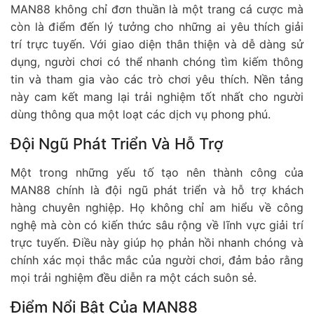
MAN88 không chỉ đơn thuần là một trang cá cược mà
còn là điểm đến lý tưởng cho những ai yêu thích giải
trí trực tuyến. Với giao diện thân thiện và dễ dàng sử
dụng, người chơi có thể nhanh chóng tìm kiếm thông
tin và tham gia vào các trò chơi yêu thích. Nền tảng
này cam kết mang lại trải nghiệm tốt nhất cho người
dùng thông qua một loạt các dịch vụ phong phú.
Đội Ngũ Phát Triển Và Hỗ Trợ
Một trong những yếu tố tạo nên thành công của
MAN88 chính là đội ngũ phát triển và hỗ trợ khách
hàng chuyên nghiệp. Họ không chỉ am hiểu về công
nghệ mà còn có kiến thức sâu rộng về lĩnh vực giải trí
trực tuyến. Điều này giúp họ phản hồi nhanh chóng và
chính xác mọi thắc mắc của người chơi, đảm bảo rằng
mọi trải nghiệm đều diễn ra một cách suôn sẻ.
Điểm Nổi Bật Của MAN88