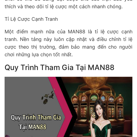
thích và theo dõi tỉ lệ cược một cách nhanh chóng.
Tỉ Lệ Cược Cạnh Tranh
Một điểm mạnh nữa của MAN88 là tỉ lệ cược cạnh
tranh. Nền tảng này luôn cập nhật và điều chỉnh tỉ lệ
cược theo thị trường, đảm bảo mang đến cho người
chơi những lựa chọn tốt nhất.
Quy Trình Tham Gia Tại MAN88