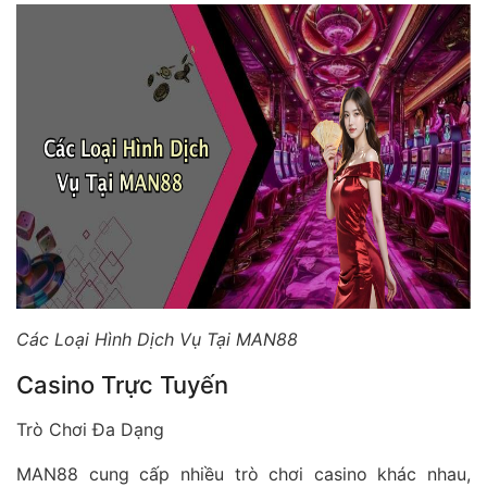
Các Loại Hình Dịch Vụ Tại MAN88
Casino Trực Tuyến
Trò Chơi Đa Dạng
MAN88 cung cấp nhiều trò chơi casino khác nhau,