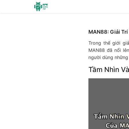
Chuyển đến nội dung
MAN88: Giải Trí
Trong thế giới gi
MAN88 đã nổi lên
người dùng những 
Tầm Nhìn V