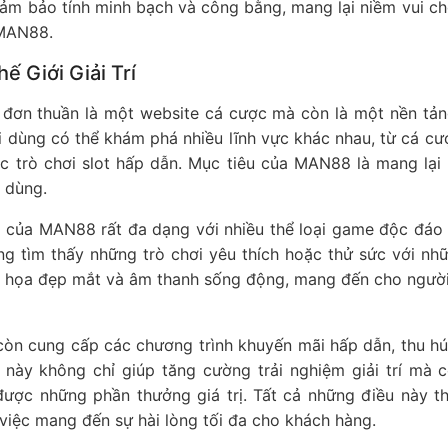
đảm bảo tính minh bạch và công bằng, mang lại niềm vui cho
 MAN88.
ế Giới Giải Trí
ơn thuần là một website cá cược mà còn là một nền tảng
i dùng có thể khám phá nhiều lĩnh vực khác nhau, từ cá cư
c trò chơi slot hấp dẫn. Mục tiêu của MAN88 là mang lại t
 dùng.
g của MAN88 rất đa dạng với nhiều thể loại game độc đáo
ng tìm thấy những trò chơi yêu thích hoặc thử sức với nhữ
ồ họa đẹp mắt và âm thanh sống động, mang đến cho người
òn cung cấp các chương trình khuyến mãi hấp dẫn, thu hú
 này không chỉ giúp tăng cường trải nghiệm giải trí mà 
được những phần thưởng giá trị. Tất cả những điều này t
iệc mang đến sự hài lòng tối đa cho khách hàng.