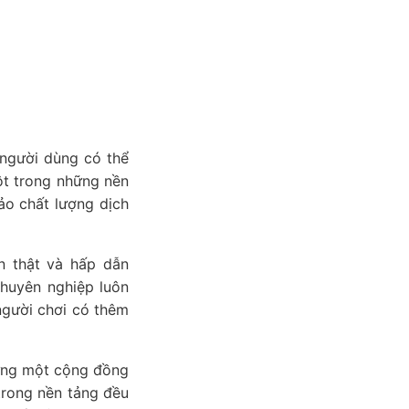
 người dùng có thể
ột trong những nền
o chất lượng dịch
n thật và hấp dẫn
chuyên nghiệp luôn
người chơi có thêm
dựng một cộng đồng
 trong nền tảng đều