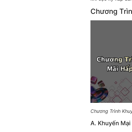
Chương Trì
Chương Trình Khu
A. Khuyến Mại