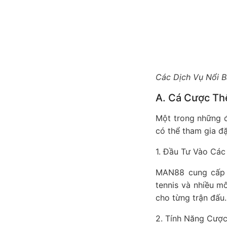
Các Dịch Vụ Nổi 
A. Cá Cược Th
Một trong những đ
có thể tham gia đặ
1. Đầu Tư Vào Cá
MAN88 cung cấp t
tennis và nhiều mô
cho từng trận đấu.
2. Tính Năng Cược