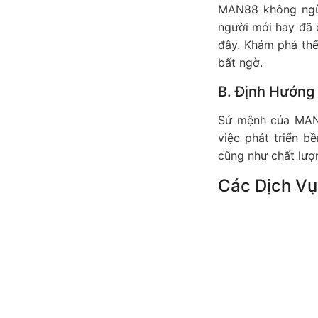
MAN88 không ngừn
người mới hay đã c
đây. Khám phá thế
bất ngờ.
B. Định Hướng
Sứ mệnh của MAN8
việc phát triển 
cũng như chất lượ
Các Dịch Vụ