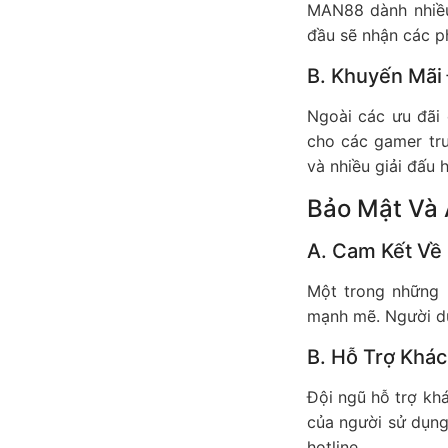
MAN88 dành nhiều
đầu sẽ nhận các p
B. Khuyến Mãi 
Ngoài các ưu đãi
cho các gamer tru
và nhiều giải đấu 
Bảo Mật Và
A. Cam Kết Về
Một trong những 
mạnh mẽ. Người dù
B. Hỗ Trợ Khá
Đội ngũ hỗ trợ kh
của người sử dụng.
hotline.