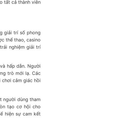
 tất cả thành viên
 giải trí số phong
ợc thể thao, casino
rải nghiệm giải trí
 và hấp dẫn. Người
ng trò mới lạ. Các
 chơi cảm giác hồi
t người dùng tham
còn tạo cơ hội cho
hể hiện sự cam kết