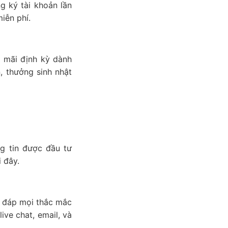
 ký tài khoản lần
iễn phí.
 mãi định kỳ dành
, thưởng sinh nhật
g tin được đầu tư
 đây.
i đáp mọi thắc mắc
ive chat, email, và