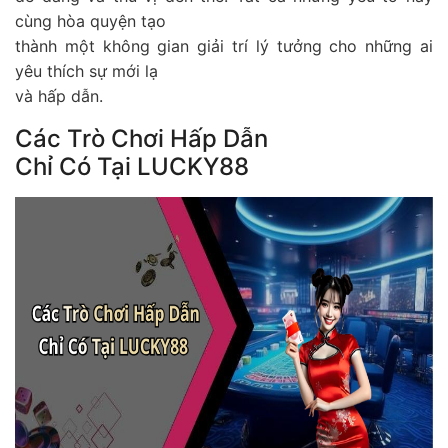
cùng hòa quyện tạo
thành một không gian giải trí lý tưởng cho những ai
yêu thích sự mới lạ
và hấp dẫn.
Các Trò Chơi Hấp Dẫn
Chỉ Có Tại LUCKY88