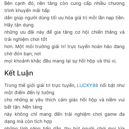
Bên cạnh đó, nền tảng còn cung cấp nhiều chương
trình khuyến mãi hấp
dẫn giúp người dùng tối ưu hóa giá trị mỗi lần nạp tiền.
Hãy tận dụng
những ưu đãi này để gia tăng cơ hội chiến thắng và
trải nghiệm chơi tốt
hơn. Một môi trường giải trí trực tuyến hoàn hảo đang
chờ đón bạn, nơi
mọi khoảnh khắc đều mang lại sự hồi hộp và thú vị.
Kết Luận
Trong thế giới giải trí trực tuyến,
LUCKY88
nổi bật như
một điểm đến lý tưởng
cho những ai yêu thích cảm giác hồi hộp và niềm vui
bất tận. Nền tảng
này không chỉ mang đến trải nghiệm chơi game đa
dạng mà còn tích hợp
những tính năng hấp dẫn, thu hút người chơi mọi lứa