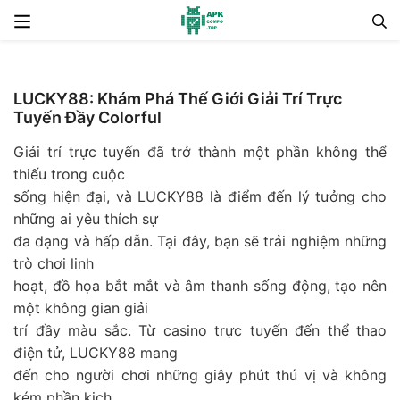
Chuyển đến nội dung
LUCKY88: Khám Phá Thế Giới Giải Trí Trực
Tuyến Đầy Colorful
Giải trí trực tuyến đã trở thành một phần không thể
thiếu trong cuộc
sống hiện đại, và LUCKY88 là điểm đến lý tưởng cho
những ai yêu thích sự
đa dạng và hấp dẫn. Tại đây, bạn sẽ trải nghiệm những
trò chơi linh
hoạt, đồ họa bắt mắt và âm thanh sống động, tạo nên
một không gian giải
trí đầy màu sắc. Từ casino trực tuyến đến thể thao
điện tử, LUCKY88 mang
đến cho người chơi những giây phút thú vị và không
kém phần kịch