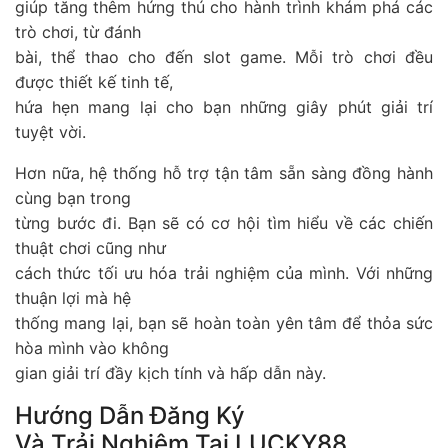
giúp tăng thêm hứng thú cho hành trình khám phá các
trò chơi, từ đánh
bài, thể thao cho đến slot game. Mỗi trò chơi đều
được thiết kế tinh tế,
hứa hẹn mang lại cho bạn những giây phút giải trí
tuyệt vời.
Hơn nữa, hệ thống hỗ trợ tận tâm sẵn sàng đồng hành
cùng bạn trong
từng bước đi. Bạn sẽ có cơ hội tìm hiểu về các chiến
thuật chơi cũng như
cách thức tối ưu hóa trải nghiệm của mình. Với những
thuận lợi mà hệ
thống mang lại, bạn sẽ hoàn toàn yên tâm để thỏa sức
hòa mình vào không
gian giải trí đầy kịch tính và hấp dẫn này.
Hướng Dẫn Đăng Ký
Và Trải Nghiệm Tại LUCKY88