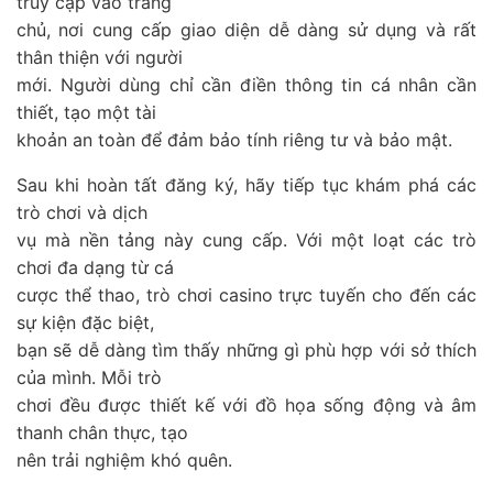
truy cập vào trang
chủ, nơi cung cấp giao diện dễ dàng sử dụng và rất
thân thiện với người
mới. Người dùng chỉ cần điền thông tin cá nhân cần
thiết, tạo một tài
khoản an toàn để đảm bảo tính riêng tư và bảo mật.
Sau khi hoàn tất đăng ký, hãy tiếp tục khám phá các
trò chơi và dịch
vụ mà nền tảng này cung cấp. Với một loạt các trò
chơi đa dạng từ cá
cược thể thao, trò chơi casino trực tuyến cho đến các
sự kiện đặc biệt,
bạn sẽ dễ dàng tìm thấy những gì phù hợp với sở thích
của mình. Mỗi trò
chơi đều được thiết kế với đồ họa sống động và âm
thanh chân thực, tạo
nên trải nghiệm khó quên.