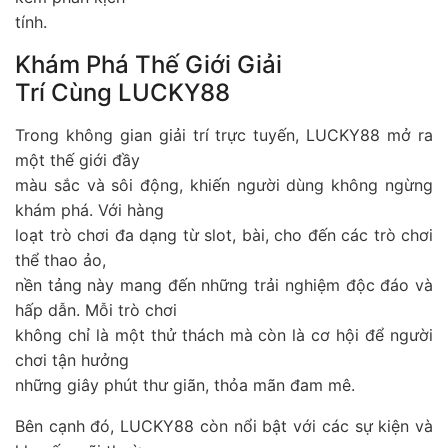
tính.
Khám Phá Thế Giới Giải
Trí Cùng LUCKY88
Trong không gian giải trí trực tuyến, LUCKY88 mở ra
một thế giới đầy
màu sắc và sôi động, khiến người dùng không ngừng
khám phá. Với hàng
loạt trò chơi đa dạng từ slot, bài, cho đến các trò chơi
thể thao ảo,
nền tảng này mang đến những trải nghiệm độc đáo và
hấp dẫn. Mỗi trò chơi
không chỉ là một thử thách mà còn là cơ hội để người
chơi tận hưởng
những giây phút thư giãn, thỏa mãn đam mê.
Bên cạnh đó, LUCKY88 còn nổi bật với các sự kiện và