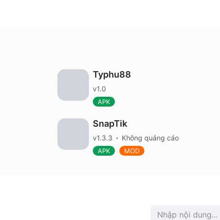
Typhu88
v1.0
APK
SnapTik
v1.3.3
Không quảng cáo
APK
MOD