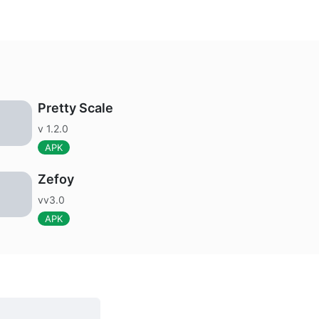
Pretty Scale
v 1.2.0
APK
Zefoy
vv3.0
APK