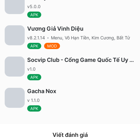
v5.0.0
APK
Vương Giả Vinh Diệu
v8.2.1.14
Menu, Vô Hạn Tiền, Kim Cương, Bất Tử
APK
MOD
Socvip Club - Cổng Game Quốc Tế Uy Tín
v1.0
APK
Gacha Nox
v 1.1.0
APK
Viết đánh giá