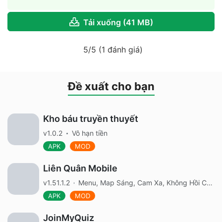
Tải xuống (41 MB)
5/5 (1 đánh giá)
Đề xuất cho bạn
Kho báu truyền thuyết
v1.0.2
Vô hạn tiền
APK
MOD
Liên Quân Mobile
v1.51.1.2
Menu, Map Sáng, Cam Xa, Không Hồi Chiêu, Bất Tử, AIM ELSU, Full Tiền, Tướng, Skin
APK
MOD
JoinMyQuiz