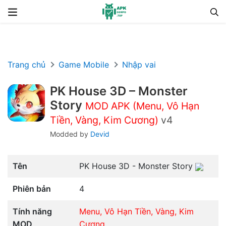
Chuyển đến nội dung
Trang chủ
Game Mobile
Nhập vai
PK House 3D – Monster
Story
MOD APK (Menu, Vô Hạn
Tiền, Vàng, Kim Cương)
v4
Modded by
Devid
Tên
PK House 3D - Monster Story
Phiên bản
4
Tính năng
Menu, Vô Hạn Tiền, Vàng, Kim
MOD
Cương