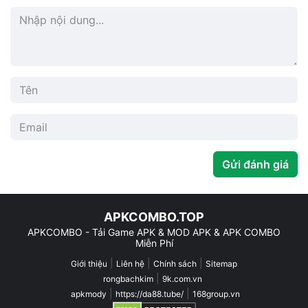
Gửi đánh giá
APKCOMBO.TOP
APKCOMBO - Tải Game APK & MOD APK & APK COMBO
Miễn Phí
|
|
|
Giới thiệu
Liên hệ
Chính sách
Sitemap
|
rongbachkim
9k.com.vn
|
|
apkmody
https://da88.tube/
168group.vn