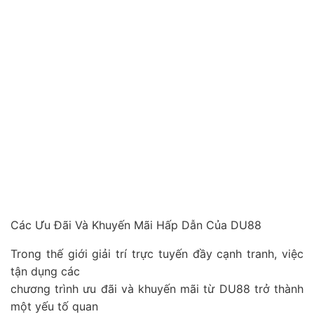
Các Ưu Đãi Và Khuyến Mãi Hấp Dẫn Của DU88
Trong thế giới giải trí trực tuyến đầy cạnh tranh, việc
tận dụng các
chương trình ưu đãi và khuyến mãi từ DU88 trở thành
một yếu tố quan