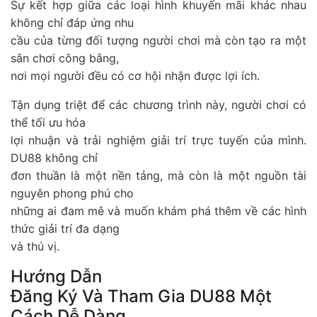
Sự kết hợp giữa các loại hình khuyến mãi khác nhau
không chỉ đáp ứng nhu
cầu của từng đối tượng người chơi mà còn tạo ra một
sân chơi công bằng,
nơi mọi người đều có cơ hội nhận được lợi ích.
Tận dụng triệt để các chương trình này, người chơi có
thể tối ưu hóa
lợi nhuận và trải nghiệm giải trí trực tuyến của mình.
DU88 không chỉ
đơn thuần là một nền tảng, mà còn là một nguồn tài
nguyên phong phú cho
những ai đam mê và muốn khám phá thêm về các hình
thức giải trí đa dạng
và thú vị.
Hướng Dẫn
Đăng Ký Và Tham Gia DU88 Một
Cách Dễ Dàng