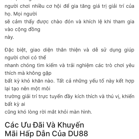
người chơi nhiều cơ hội để gia tăng giá trị giải trí của
họ. Mọi người
sẽ cảm thấy được chào đón và khích lệ khi tham gia
vào cộng đồng
này.
Đặc biệt, giao diện thân thiện và dễ sử dụng giúp
người chơi có thể
nhanh chóng tìm kiếm và trải nghiệm các trò chơi yêu
thích mà không gặp
bất kỳ khó khăn nào. Tất cả những yếu tố này kết hợp
lại tạo nên một môi
trường giải trí trực tuyến đầy kích thích và thú vị, khiến
bất kỳ ai
cũng khó lòng rời mắt khỏi màn hình.
Các Ưu Đãi Và Khuyến
Mãi Hấp Dẫn Của DU88