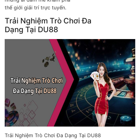
thế giới giải trí trực tuyến.
Trải Nghiệm Trò Chơi Đa
Dạng Tại DU88
Trải Nghiệm Trò Chơi Đa Dạng Tại DU88