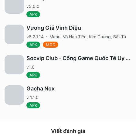
v5.0.0
APK
Vương Giả Vinh Diệu
v8.2.1.14
Menu, Vô Hạn Tiền, Kim Cương, Bất Tử
APK
MOD
Socvip Club - Cổng Game Quốc Tế Uy Tín
v1.0
APK
Gacha Nox
v 1.1.0
APK
Viết đánh giá