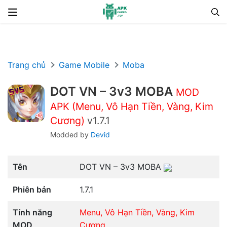
Chuyển đến nội dung
Trang chủ
Game Mobile
Moba
DOT VN – 3v3 MOBA
MOD
APK (Menu, Vô Hạn Tiền, Vàng, Kim
Cương)
v1.7.1
Modded by
Devid
Tên
DOT VN – 3v3 MOBA
Phiên bản
1.7.1
Tính năng
Menu, Vô Hạn Tiền, Vàng, Kim
MOD
Cương