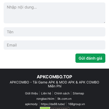
Gửi đánh giá
APKCOMBO.TOP
APKCOMBO - Tải Game APK & MOD APK & APK COMBO
Miễn Phí
|
|
|
Giới thiệu
Liên hệ
Chính sách
Sitemap
|
rongbachkim
9k.com.vn
|
|
apkmody
https://da88.tube/
168group.vn