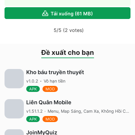
Tải xuống (61 MB)
5/5 (2 votes)
Đề xuất cho bạn
Kho báu truyền thuyết
v1.0.2
Vô hạn tiền
APK
MOD
Liên Quân Mobile
v1.51.1.2
Menu, Map Sáng, Cam Xa, Không Hồi Chiêu, Bất Tử, AIM ELSU, Full Tiền, Tướng, Skin
APK
MOD
JoinMyQuiz