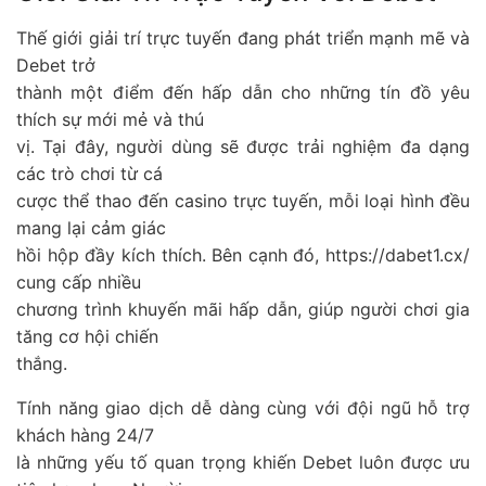
Thế giới giải trí trực tuyến đang phát triển mạnh mẽ và
Debet trở
thành một điểm đến hấp dẫn cho những tín đồ yêu
thích sự mới mẻ và thú
vị. Tại đây, người dùng sẽ được trải nghiệm đa dạng
các trò chơi từ cá
cược thể thao đến casino trực tuyến, mỗi loại hình đều
mang lại cảm giác
hồi hộp đầy kích thích. Bên cạnh đó, https://dabet1.cx/
cung cấp nhiều
chương trình khuyến mãi hấp dẫn, giúp người chơi gia
tăng cơ hội chiến
thắng.
Tính năng giao dịch dễ dàng cùng với đội ngũ hỗ trợ
khách hàng 24/7
là những yếu tố quan trọng khiến Debet luôn được ưu