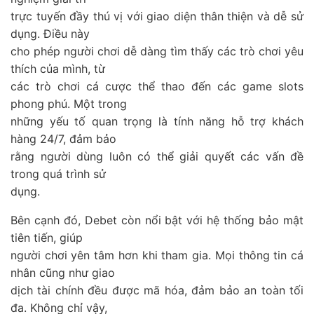
trực tuyến đầy thú vị với giao diện thân thiện và dễ sử
dụng. Điều này
cho phép người chơi dễ dàng tìm thấy các trò chơi yêu
thích của mình, từ
các trò chơi cá cược thể thao đến các game slots
phong phú. Một trong
những yếu tố quan trọng là tính năng hỗ trợ khách
hàng 24/7, đảm bảo
rằng người dùng luôn có thể giải quyết các vấn đề
trong quá trình sử
dụng.
Bên cạnh đó, Debet còn nổi bật với hệ thống bảo mật
tiên tiến, giúp
người chơi yên tâm hơn khi tham gia. Mọi thông tin cá
nhân cũng như giao
dịch tài chính đều được mã hóa, đảm bảo an toàn tối
đa. Không chỉ vậy,