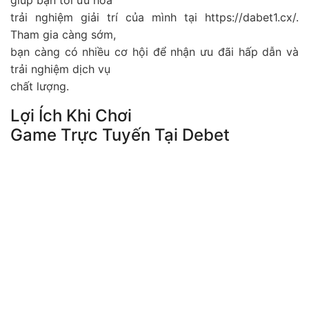
giúp bạn tối ưu hóa
trải nghiệm giải trí của mình tại https://dabet1.cx/.
Tham gia càng sớm,
bạn càng có nhiều cơ hội để nhận ưu đãi hấp dẫn và
trải nghiệm dịch vụ
chất lượng.
Lợi Ích Khi Chơi
Game Trực Tuyến Tại Debet