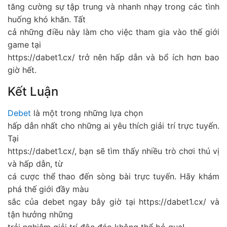
tăng cường sự tập trung và nhanh nhạy trong các tình
huống khó khăn. Tất
cả những điều này làm cho việc tham gia vào thế giới
game tại
https://dabet1.cx/ trở nên hấp dẫn và bổ ích hơn bao
giờ hết.
Kết Luận
Debet
là một trong những lựa chọn
hấp dẫn nhất cho những ai yêu thích giải trí trực tuyến.
Tại
https://dabet1.cx/, bạn sẽ tìm thấy nhiều trò chơi thú vị
và hấp dẫn, từ
cá cược thể thao đến sòng bài trực tuyến. Hãy khám
phá thế giới đầy màu
sắc của debet ngay bây giờ tại https://dabet1.cx/ và
tận hưởng những