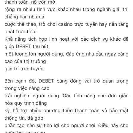
thanh toán, nó còn mở
rộng ra nhiều lĩnh vực khác nhau trong ngành giải trí,
chẳng hạn như cá
cược thể thao, trò chơi casino trực tuyến hay nền tảng
phát trực tiếp.
Khả năng tích hợp linh hoạt với các dịch vụ khác đã
giúp DEBET thu hút
một lượng lớn người dùng, đáp ứng nhu cầu ngày càng
cao của thị trường
giải trí trực tuyến.
Bên cạnh đó, DEBET cũng đóng vai trò quan trọng
trong việc nâng cao
trải nghiệm người dùng. Các tính năng như đơn giản
hóa quy trình đăng
ký, hỗ trợ nhiều phương thức thanh toán và bảo mật
thông tin, đã góp
phần tạo nên sự tiện lợi cho người chơi. Điều này cho
phép họ tập trung