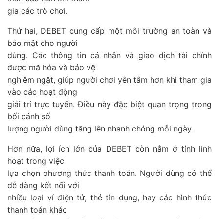
gia các trò chơi.
Thứ hai, DEBET cung cấp một môi trường an toàn và
bảo mật cho người
dùng. Các thông tin cá nhân và giao dịch tài chính
được mã hóa và bảo vệ
nghiêm ngặt, giúp người chơi yên tâm hơn khi tham gia
vào các hoạt động
giải trí trực tuyến. Điều này đặc biệt quan trọng trong
bối cảnh số
lượng người dùng tăng lên nhanh chóng mỗi ngày.
Hơn nữa, lợi ích lớn của DEBET còn nằm ở tính linh
hoạt trong việc
lựa chọn phương thức thanh toán. Người dùng có thể
dễ dàng kết nối với
nhiều loại ví điện tử, thẻ tín dụng, hay các hình thức
thanh toán khác