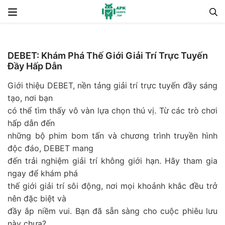
Chuyển đến nội dung
DEBET: Khám Phá Thế Giới Giải Trí Trực Tuyến
Đầy Hấp Dẫn
Giới thiệu DEBET, nền tảng giải trí trực tuyến đầy sáng
tạo, nơi bạn
có thể tìm thấy vô vàn lựa chọn thú vị. Từ các trò chơi
hấp dẫn đến
những bộ phim bom tấn và chương trình truyền hình
độc đáo, DEBET mang
đến trải nghiệm giải trí không giới hạn. Hãy tham gia
ngay để khám phá
thế giới giải trí sôi động, nơi mọi khoảnh khắc đều trở
nên đặc biệt và
đầy ắp niềm vui. Bạn đã sẵn sàng cho cuộc phiêu lưu
này chưa?