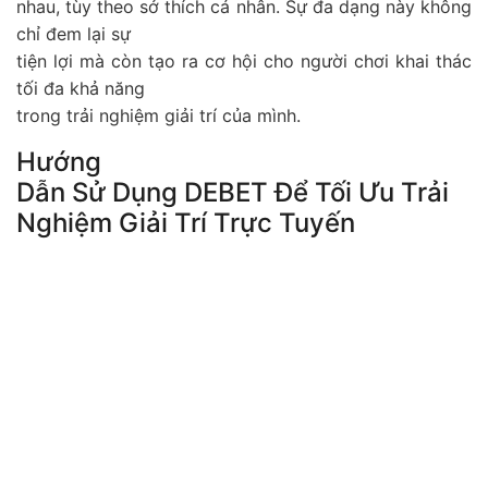
nhau, tùy theo sở thích cá nhân. Sự đa dạng này không
chỉ đem lại sự
tiện lợi mà còn tạo ra cơ hội cho người chơi khai thác
tối đa khả năng
trong trải nghiệm giải trí của mình.
Hướng
Dẫn Sử Dụng DEBET Để Tối Ưu Trải
Nghiệm Giải Trí Trực Tuyến