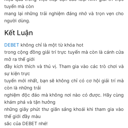
tuyến mà còn
mang lại những trải nghiệm đáng nhớ và trọn vẹn cho
người dùng.
Kết Luận
DEBET
không chỉ là một từ khóa hot
trong cộng đồng giải trí trực tuyến mà còn là cánh cửa
mở ra thế giới
đầy kích thích và thú vị. Tham gia vào các trò chơi và
sự kiện trực
tuyến mới nhất, bạn sẽ không chỉ có cơ hội giải trí mà
còn là những trải
nghiệm độc đáo mà không nơi nào có được. Hãy cùng
khám phá và tận hưởng
những giây phút thư giãn sảng khoái khi tham gia vào
thế giới đầy màu
sắc của DEBET nhé!