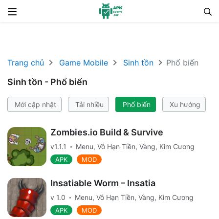
Chuyển đến nội dung
Trang chủ
Game Mobile
Sinh tồn
Phổ biến
Sinh tồn - Phổ biến
Mới cập nhật
Tải nhiều
Phổ biến
Xu hướng
Zombies.io Build & Survive
v1.1.1
Menu, Vô Hạn Tiền, Vàng, Kim Cương
APK
MOD
Insatiable Worm – Insatia
v 1.0
Menu, Vô Hạn Tiền, Vàng, Kim Cương
APK
MOD