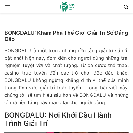
Chuyển đến nội dung
BONGDALU: Khám Phá Thế Giới Giải Trí Số Đẳng
Cấp
BONGDALU là một trong những nền tảng giải trí số nổi
bật nhất hiện nay, đem đến cho người dùng những trải
nghiệm tuyệt vời và chất lượng. Từ cá cược thể thao,
casino trực tuyến đến các trò chơi độc đáo khác,
BONGDALU không ngừng khẳng định vị thế của mình
trong lĩnh vực giải trí trực tuyến. Trong bài viết này,
chúng tôi sẽ tìm hiểu sâu hơn về BONGDALU và những
gì mà nền tảng này mang lại cho người dùng.
BONGDALU: Nơi Khởi Đầu Hành
Trình Giải Trí