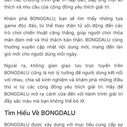
thích và nhu cầu của cộng đồng yêu thích giải trí.
Khám phá BONGDALU, bạn sẽ tìm thấy những tựa
game độc đáo, từ thể thao điện tử sôi động đến các
trò chơi chiến thuật căng thẳng, giúp người chơi thỏa
mãn đam mê và thử thách bản thân. BONGDALU cũng
thường xuyên cập nhật nội dung mới, mang đến làn
gió mới cho người dùng mỗi ngày.
Ngoài ra, không gian giao lưu trực tuyến trên
BONGDALU cũng là nơi lý tưởng để người dùng kết nối
với nhau, chia sẻ kinh nghiệm và khám phá những điều
thú vị từ các cộng đồng yêu thích giải trí. Hãy để
BONGDALU mở ra cánh cửa đến với hành trình giải trí
đầy sắc màu mà bạn không thể bỏ lỡ.
Tìm Hiểu Về BONGDALU
BONGDALU được xây dựng với mục tiêu cung cấp sự