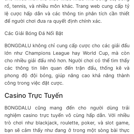
rổ, tennis, và nhiều môn khác. Trang web cung cấp tỷ
lệ cược hấp dẫn và các thông tin phân tích cần thiết
để người chơi đưa ra quyết định chính xác.
Các Giải Bóng Đá Nổi Bật
BONGDALU không chỉ cung cấp cược cho các giải đấu
lớn như Champions League hay World Cup, mà còn
cho nhiều giải đấu nhỏ hơn. Người chơi có thể tìm thấy
các thông tin liên quan đến trận đấu, thống kê và
phong độ đội bóng, giúp nâng cao khả năng thành
công trong việc đặt cược.
Casino Trực Tuyến
BONGDALU cũng mang đến cho người dùng trải
nghiệm casino trực tuyến vô cùng hấp dẫn. Với nhiều
trò chơi như blackjack, roulette, poker, và slot game,
bạn sẽ cảm thấy như đang ở trong một sòng bài thực