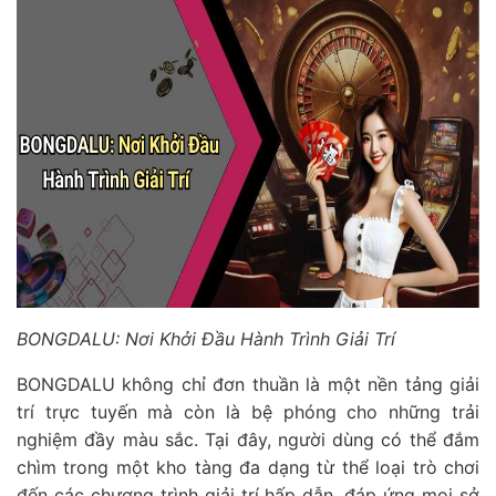
BONGDALU: Nơi Khởi Đầu Hành Trình Giải Trí
BONGDALU không chỉ đơn thuần là một nền tảng giải
trí trực tuyến mà còn là bệ phóng cho những trải
nghiệm đầy màu sắc. Tại đây, người dùng có thể đắm
chìm trong một kho tàng đa dạng từ thể loại trò chơi
đến các chương trình giải trí hấp dẫn, đáp ứng mọi sở