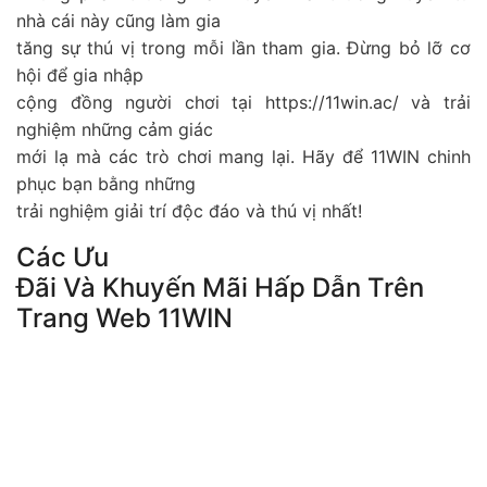
nhà cái này cũng làm gia
tăng sự thú vị trong mỗi lần tham gia. Đừng bỏ lỡ cơ
hội để gia nhập
cộng đồng người chơi tại https://11win.ac/ và trải
nghiệm những cảm giác
mới lạ mà các trò chơi mang lại. Hãy để 11WIN chinh
phục bạn bằng những
trải nghiệm giải trí độc đáo và thú vị nhất!
Các Ưu
Đãi Và Khuyến Mãi Hấp Dẫn Trên
Trang Web 11WIN