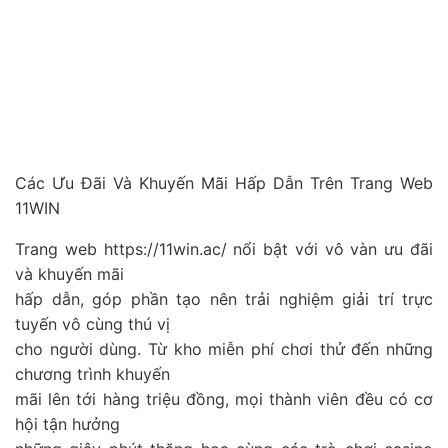
Các Ưu Đãi Và Khuyến Mãi Hấp Dẫn Trên Trang Web
11WIN
Trang web https://11win.ac/ nổi bật với vô vàn ưu đãi
và khuyến mãi
hấp dẫn, góp phần tạo nên trải nghiệm giải trí trực
tuyến vô cùng thú vị
cho người dùng. Từ kho miễn phí chơi thử đến những
chương trình khuyến
mãi lên tới hàng triệu đồng, mọi thành viên đều có cơ
hội tận hưởng