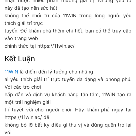
nhận được nhiều phần thưởng giá trị. Những yếu tố
này đã tạo nên sức hút
không thể chối từ của 11WIN trong lòng người yêu
thích giải trí trực
tuyến. Để khám phá thêm chi tiết, bạn có thể truy cập
vào trang web
chính thức tại https://11win.ac/.
Kết Luận
11WIN
là điểm đến lý tưởng cho những
ai yêu thích giải trí trực tuyến đa dạng và phong phú.
Với các trò chơi
hấp dẫn và dịch vụ khách hàng tận tâm, 11WIN tạo ra
một trải nghiệm giải
trí tuyệt vời cho người chơi. Hãy khám phá ngay tại
https://11win.ac/ để
không bỏ lỡ bất kỳ điều gì thú vị và đừng quên trở lại
với