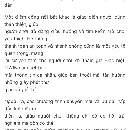
dẫn.
Một điểm cộng nổi bật khác là giao diện người dùng
thân thiện, giúp
người chơi dễ dàng điều hướng và tìm kiếm trò chơi
yêu thích. Hệ thống
thanh toán an toàn và nhanh chóng cũng là một yếu tố
quan trọng, mang
lại sự yên tâm cho người chơi khi tham gia. Đặc biệt,
11WIN cam kết bảo
mật thông tin cá nhân, giúp bạn thoải mái tận hưởng
những giây phút thư
giãn và giải trí.
Ngoài ra, các chương trình khuyến mãi và ưu đãi hấp
dẫn luôn được
diễn ra, giúp người chơi không chỉ có cơ hội trải
nghiệm mà còn có thể