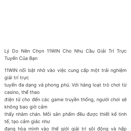
Lý Do Nên Chọn 11WIN Cho Nhu Cầu Giải Trí Trực
Tuyến Của Bạn
11WIN nổi bật nhờ vào việc cung cấp một trải nghiệm
giải trí trực
tuyến đa dạng và phong phú. Với hàng loạt trò chơi từ
casino, thể thao
điện tử cho đến các game truyền thống, người chơi sẽ
không bao giờ cảm
thấy nhàm chán. Mỗi sản phẩm đều được thiết kế tinh
tế, tạo cảm giác như
đang hòa mình vào thế giới giải trí sôi động và hấp