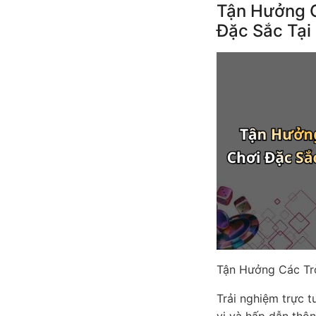
Tận Hưởng C
Đặc Sắc Tại
Tận Hưởng Các Tr
Trải nghiệm trực 