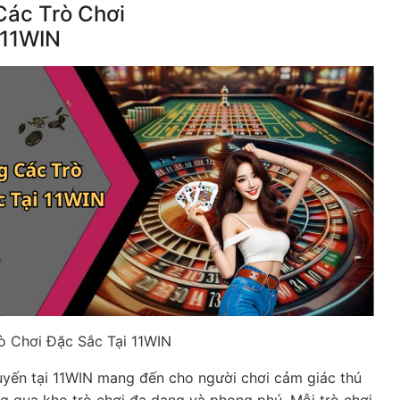
ác Trò Chơi
 11WIN
ò Chơi Đặc Sắc Tại 11WIN
tuyến tại 11WIN mang đến cho người chơi cảm giác thú