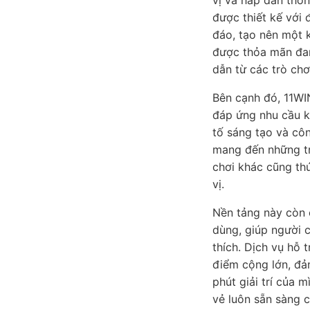
vị và hấp dẫn thô
được thiết kế với
đáo, tạo nên một k
được thỏa mãn đa
dẫn từ các trò chơ
Bên cạnh đó, 11WI
đáp ứng nhu cầu k
tố sáng tạo và côn
mang đến những tr
chơi khác cũng th
vị.
Nền tảng này còn c
dùng, giúp người c
thích. Dịch vụ hỗ 
điểm cộng lớn, đả
phút giải trí của 
vẻ luôn sẵn sàng 