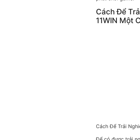
Cách Để Trả
11WIN Một C
Cách Để Trải Ngh
Để có được trải ng