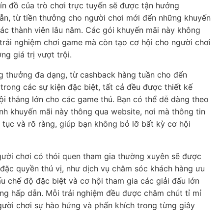
. Tín đồ của trò chơi trực tuyến sẽ được tận hưởng
dẫn, từ tiền thưởng cho người chơi mới đến những khuyến
các thành viên lâu năm. Các gói khuyến mãi này không
 trải nghiệm chơi game mà còn tạo cơ hội cho người chơi
g giá trị vượt trội.
ng thưởng đa dạng, từ cashback hàng tuần cho đến
trong các sự kiện đặc biệt, tất cả đều được thiết kế
hội thắng lớn cho các game thủ. Bạn có thể dễ dàng theo
ình khuyến mãi này thông qua website, nơi mà thông tin
 tục và rõ ràng, giúp bạn không bỏ lỡ bất kỳ cơ hội
ười chơi có thói quen tham gia thường xuyên sẽ được
đặc quyền thú vị, như dịch vụ chăm sóc khách hàng ưu
ấu chế độ đặc biệt và cơ hội tham gia các giải đấu lớn
ởng hấp dẫn. Mỗi trải nghiệm đều được chăm chút tỉ mỉ
gười chơi sự hào hứng và phấn khích trong từng giây