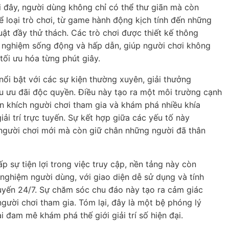
i đây, người dùng không chỉ có thể thư giãn mà còn
 loại trò chơi, từ game hành động kịch tính đến những
ật đầy thử thách. Các trò chơi được thiết kế thông
ải nghiệm sống động và hấp dẫn, giúp người chơi không
 tối ưu hóa từng phút giây.
ổi bật với các sự kiện thường xuyên, giải thưởng
u ưu đãi độc quyền. Điều này tạo ra một môi trường cạnh
ến khích người chơi tham gia và khám phá nhiều khía
ải trí trực tuyến. Sự kết hợp giữa các yếu tố này
 người chơi mới mà còn giữ chân những người đã thân
p sự tiện lợi trong việc truy cập, nền tảng này còn
 nghiệm người dùng, với giao diện dễ sử dụng và tính
tuyến 24/7. Sự chăm sóc chu đáo này tạo ra cảm giác
người chơi tham gia. Tóm lại, đây là một bệ phóng lý
 đam mê khám phá thế giới giải trí số hiện đại.