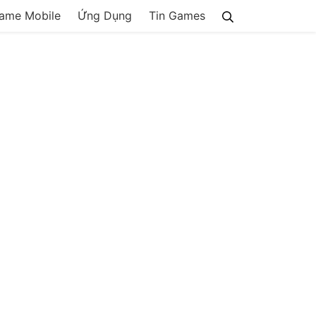
ame Mobile
Ứng Dụng
Tin Games